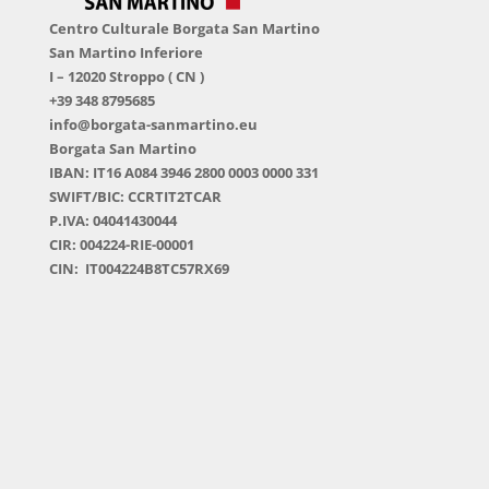
Centro Culturale Borgata San Martino
San Martino Inferiore
I – 12020 Stroppo ( CN )
+39 348 8795685
info@borgata-sanmartino.eu
Borgata San Martino
IBAN: IT16 A084 3946 2800 0003 0000 331
SWIFT/BIC: CCRTIT2TCAR
P.IVA: 04041430044
CIR: 004224-RIE-00001
CIN: IT004224B8TC57RX69