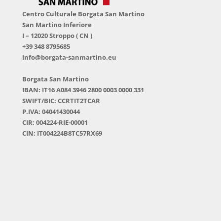
Centro Culturale Borgata San Martino
San Martino Inferiore
I – 12020 Stroppo ( CN )
+39 348 8795685
info@borgata-sanmartino.eu
Borgata San Martino
IBAN: IT16 A084 3946 2800 0003 0000 331
SWIFT/BIC: CCRTIT2TCAR
P.IVA: 04041430044
CIR: 004224-RIE-00001
CIN: IT004224B8TC57RX69