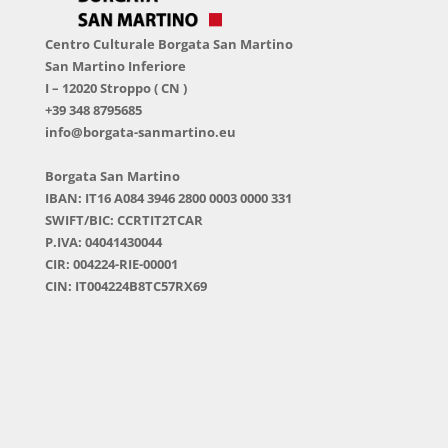
Centro Culturale Borgata San Martino
San Martino Inferiore
I – 12020 Stroppo ( CN )
+39 348 8795685
info@borgata-sanmartino.eu
Borgata San Martino
IBAN: IT16 A084 3946 2800 0003 0000 331
SWIFT/BIC: CCRTIT2TCAR
P.IVA: 04041430044
CIR: 004224-RIE-00001
CIN: IT004224B8TC57RX69