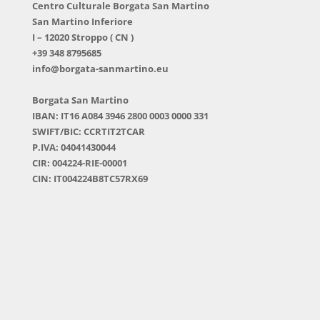
Centro Culturale Borgata San Martino
San Martino Inferiore
I – 12020 Stroppo ( CN )
+39 348 8795685
info@borgata-sanmartino.eu
Borgata San Martino
IBAN: IT16 A084 3946 2800 0003 0000 331
SWIFT/BIC: CCRTIT2TCAR
P.IVA: 04041430044
CIR: 004224-RIE-00001
CIN: IT004224B8TC57RX69