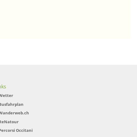
nks
Wetter
Busfahrplan
Wanderweb.ch
ReNatour
Percorsi Occitani