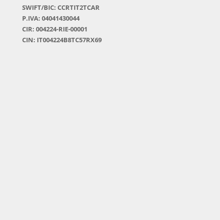
SWIFT/BIC: CCRTIT2TCAR
P.IVA: 04041430044
CIR: 004224-RIE-00001
CIN: IT004224B8TC57RX69