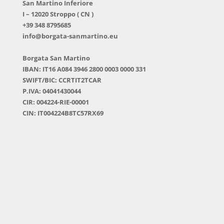
San Martino Inferiore
I – 12020 Stroppo ( CN )
+39 348 8795685
info@borgata-sanmartino.eu
Borgata San Martino
IBAN: IT16 A084 3946 2800 0003 0000 331
SWIFT/BIC: CCRTIT2TCAR
P.IVA: 04041430044
CIR: 004224-RIE-00001
CIN: IT004224B8TC57RX69