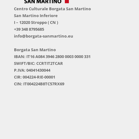
Centro Culturale Borgata San Martino
San Martino Inferiore
I – 12020 Stroppo ( CN )
+39 348 8795685
info@borgata-sanmartino.eu
Borgata San Martino
IBAN: IT16 A084 3946 2800 0003 0000 331
SWIFT/BIC: CCRTIT2TCAR
P.IVA: 04041430044
CIR: 004224-RIE-00001
CIN: IT004224B8TC57RX69