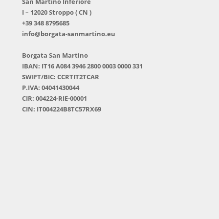
San Martino Inferiore
I – 12020 Stroppo ( CN )
+39 348 8795685
info@borgata-sanmartino.eu
Borgata San Martino
IBAN: IT16 A084 3946 2800 0003 0000 331
SWIFT/BIC: CCRTIT2TCAR
P.IVA: 04041430044
CIR: 004224-RIE-00001
CIN: IT004224B8TC57RX69