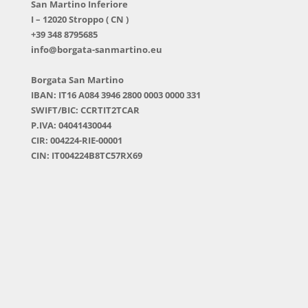
San Martino Inferiore
I – 12020 Stroppo ( CN )
+39 348 8795685
info@borgata-sanmartino.eu
Borgata San Martino
IBAN: IT16 A084 3946 2800 0003 0000 331
SWIFT/BIC: CCRTIT2TCAR
P.IVA: 04041430044
CIR: 004224-RIE-00001
CIN: IT004224B8TC57RX69