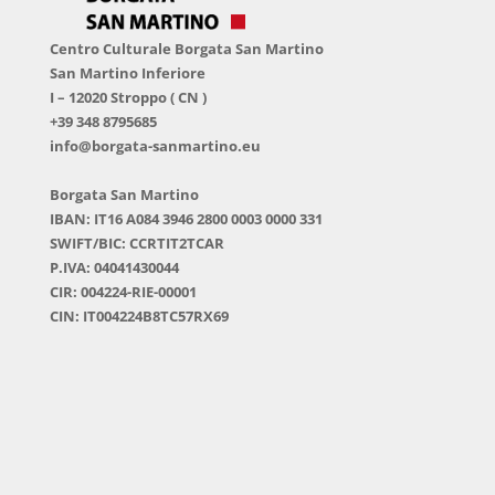
Centro Culturale Borgata San Martino
San Martino Inferiore
I – 12020 Stroppo ( CN )
+39 348 8795685
info@borgata-sanmartino.eu
Borgata San Martino
IBAN: IT16 A084 3946 2800 0003 0000 331
SWIFT/BIC: CCRTIT2TCAR
P.IVA: 04041430044
CIR: 004224-RIE-00001
CIN: IT004224B8TC57RX69