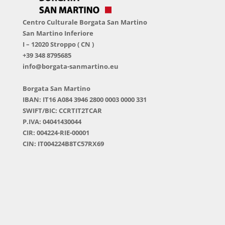
Centro Culturale Borgata San Martino
San Martino Inferiore
I – 12020 Stroppo ( CN )
+39 348 8795685
info@borgata-sanmartino.eu
Borgata San Martino
IBAN: IT16 A084 3946 2800 0003 0000 331
SWIFT/BIC: CCRTIT2TCAR
P.IVA: 04041430044
CIR: 004224-RIE-00001
CIN: IT004224B8TC57RX69