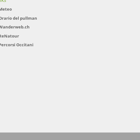
nks
Meteo
Orario del pullman
Wanderweb.ch
ReNatour
Percorsi Occitani