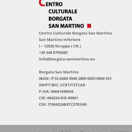
Centro Culturale Borgata San Martino
San Martino Inferiore
I – 12020 Stroppo ( CN )
+39 348 8795685
info@borgata-sanmartino.eu
Borgata San Martino
IBAN: IT16 A084 3946 2800 0003 0000 331
SWIFT/BIC: CCRTIT2TCAR
P.IVA: 04041430044
CIR: 004224-RIE-00001
CIN: IT004224B8TC57RX69