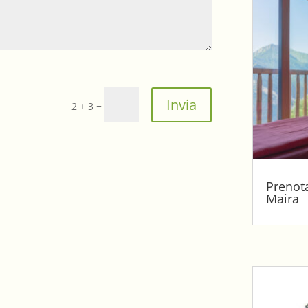
Invia
=
2 + 3
Prenota
Maira