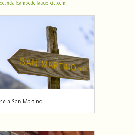
locandailcampodellaquercia.com
one a San Martino