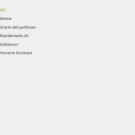
nks
Meteo
Orario del pullman
Wanderweb.ch
ReNatour
Percorsi Occitani