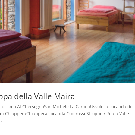
ppa della Valle Maira
riturismo Al ChersognoSan Michele La CarlinaUssolo la Locanda di
 di ChiapperaChiappera Locanda CodirossoStroppo / Ruata Valle
.