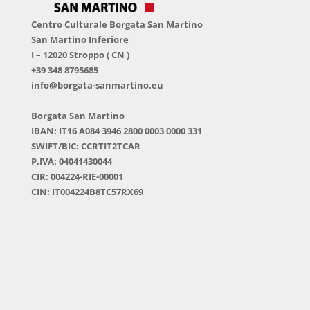
Centro Culturale Borgata San Martino
San Martino Inferiore
I – 12020 Stroppo ( CN )
+39 348 8795685
info@borgata-sanmartino.eu
Borgata San Martino
IBAN: IT16 A084 3946 2800 0003 0000 331
SWIFT/BIC: CCRTIT2TCAR
P.IVA: 04041430044
CIR: 004224-RIE-00001
CIN: IT004224B8TC57RX69