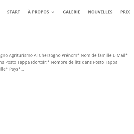
START
À PROPOS
GALERIE
NOUVELLES
PRIX
ogno Agriturismo Al Chersogno Prénom* Nom de famille E-Mail*
s Posto Tappa (dortoir)* Nombre de lits dans Posto Tappa
le* Pays*...