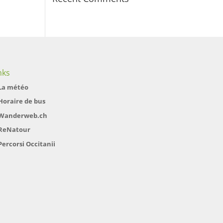
nks
La météo
Horaire de bus
Wanderweb.ch
ReNatour
Percorsi Occitanii