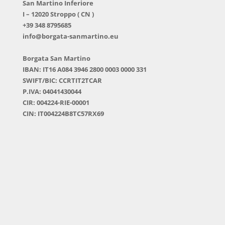
San Martino Inferiore
I – 12020 Stroppo ( CN )
+39 348 8795685
info@borgata-sanmartino.eu
Borgata San Martino
IBAN: IT16 A084 3946 2800 0003 0000 331
SWIFT/BIC: CCRTIT2TCAR
P.IVA: 04041430044
CIR: 004224-RIE-00001
CIN: IT004224B8TC57RX69